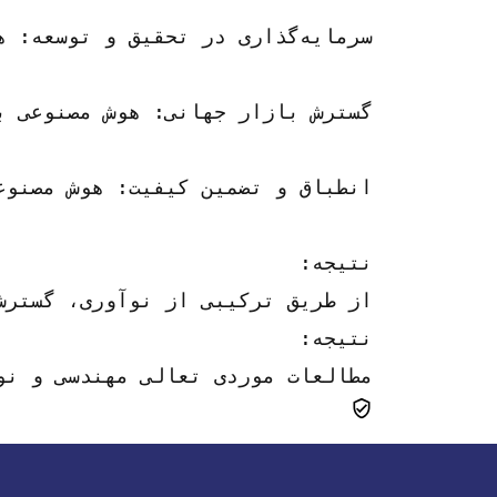
سرمایه‌گذاری در تحقیق و توسعه: هوش مصنوعی سرمایه‌گذاری در تحقیق و توسعه را برای توسعه قطعات و اجزای نوآورانه خودرو که مطابق با روندهای در حال تحول بازار و ترجیحات مشتریان باشد، اولویت‌بندی کرد. تمرکز این شرکت بر افزایش عملکرد، دوام و پایداری محصول، استفاده از مواد پیشرفته و فرآیندهای تولید است.
گسترش بازار جهانی: هوش مصنوعی ب
انطباق و تضمین کیفیت: هوش مصنوع
نتیجه:
از طریق ترکیبی از نوآوری، گسترش بازار جهانی، و تعهد به انطباق و تضمین کیفیت، Automotive Innovations به موفقیت چشمگیری در جهت یابی از
مطالعات موردی تعالی مهندسی و نوآوری‌های خودرو نمونه‌ای از پیروزی‌هایی است که می‌توان از طریق چشم‌انداز استراتژیک، نوآوری و سازگاری در صنعت ماشین‌آلات و قطعات خودرو به دست آورد. این شرکت‌ها با بهره‌گیری از فناوری‌های نوآورانه، ایجاد مشارکت‌های استراتژیک و حفظ تعهد پایدار به کیفیت و انطباق، نه تنها بر چالش‌های تجارت بین‌المللی غلبه کرده‌اند، بلکه به عنوان رهبران حوزه‌های مربوطه خود نیز ظاهر شده‌اند. داستان‌های موفقیت آن‌ها به عنوان الهام‌بخش کسب‌وکارهایی است که به دنبال عبور از پیچیدگی‌های