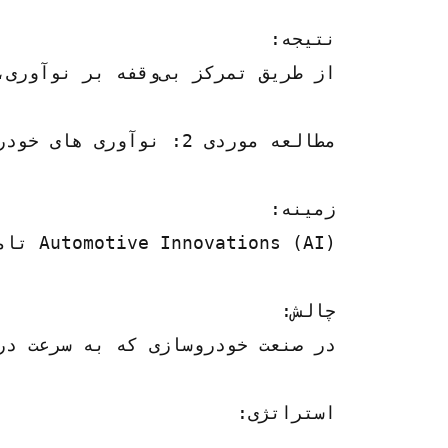
نتیجه:
از طریق تمرکز بی‌وقفه بر نوآوری، مشارکت‌های استراتژیک و مدیریت زنجیره تامین تطبیقی، Engineering Excellence به موفقیت چشمگیری در جهت‌یابی چالش‌های تجارت بین‌المللی دست یافت. این شرکت حضور خود را در بازار گسترش داد، مشارکت های کلیدی را تضمین کرد و موقعیت خود را به عنوان تامین کننده ترجیحی ماشین آلات دقیق در سراسر جهان حفظ کرد.
مطالعه موردی 2: نوآوری های خودرو
زمینه:
Automotive Innovations (AI) تامین کننده پیشرو در قطعات و قطعات پیشرفته خودرو مستقر در ژاپن است. با میراثی از نوآوری و برتری، هوش مصنوعی به مشتریان متنوعی از OEM های خودرو گرفته تا توزیع کنندگان پس از فروش خدمات ارائه می دهد.
چالش:
در صنعت خودروسازی که به سرعت در حال تکامل بود، هوش مصنوعی با چالش‌های مربوط به تغییر ترجیحات مصرف‌کننده، اختلالات تکنو
استراتژی: