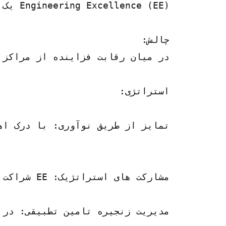
Engineering Excellence (EE) یک تولید کننده مشهور ماشین آلات صنعتی دقیق مستقر در آلمان است. با میراثی بیش از پنج دهه، EE خود را به عنوان یک رهبر در بازار جهانی ماشین آلات تخصصی تثبیت کرده است.
چالش:
در میان رقابت فزاینده از مراکز تولید کم‌هزینه و الزامات نظارتی سخت‌گیرانه، EE با چالش‌هایی در حفظ سودآوری و سهم بازار و در عین حال حفظ ش
استراتژی:
تمایز از طریق نوآوری: با درک اهمیت نوآوری در حفظ رقابت، EE سرمایه گذاری زیادی در تحقیق و توسعه (R&D) انجام داد. این شرکت از فناوری‌های پیشرفته مانند هوش مصنوعی (
مشارکت های استراتژیک: EE شراکت های استراتژیک با توزیع کنندگان و ارائه دهندگان خدمات محلی در بازارهای کلیدی ایجاد کرد و شرکت را قادر ساخت تا در مناطق جدید نفوذ کند و در عین حال پشتیبانی محلی و خدمات پس از فروش را تضمین کند. با همسویی با شرکای قابل اعتمادی که تعهد خود را به کیفیت و رضایت مشتری به اشتراک گذاشتند، EE ردپای جهانی خود را تقویت کرد و اعتماد مشتری را افزایش داد.
مدیریت زنجیره تامین تطبیقی: در پاسخ به تقاضاهای نوسان بازار و اختلالات زنجیره تامین، EE یک رویکرد منعطف و تطبیقی ​​را برای م